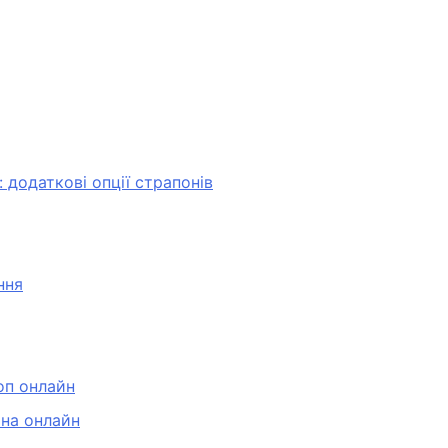
 додаткові опції страпонів
ння
оп онлайн
она онлайн