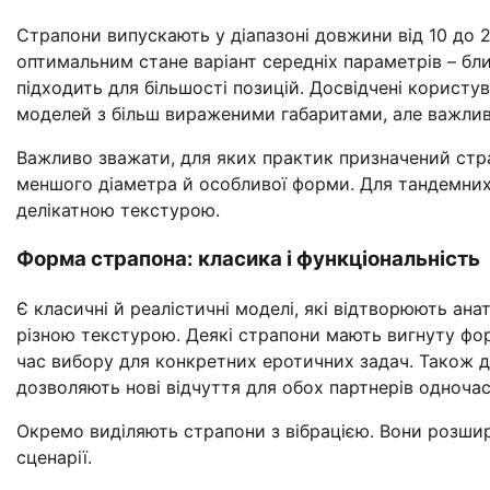
Страпони випускають у діапазоні довжини від 10 до 2
оптимальним стане варіант середніх параметрів – близ
підходить для більшості позицій. Досвідчені користу
моделей з більш вираженими габаритами, але важливо
Важливо зважати, для яких практик призначений стра
меншого діаметра й особливої форми. Для тандемних і
делікатною текстурою.
Форма страпона: класика і функціональність
Є класичні й реалістичні моделі, які відтворюють ан
різною текстурою. Деякі страпони мають вигнуту фор
час вибору для конкретних еротичних задач. Також до
дозволяють нові відчуття для обох партнерів одночас
Окремо виділяють страпони з вібрацією. Вони розшир
сценарії.