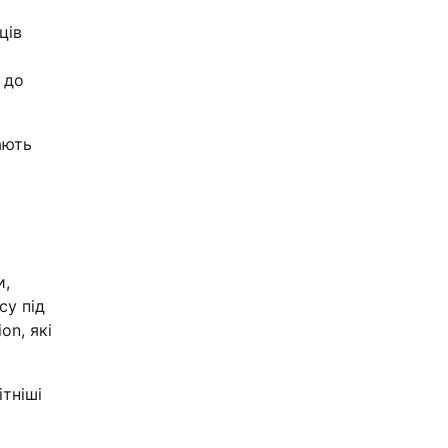
ців
 до
ають
и,
су під
on, які
тніші