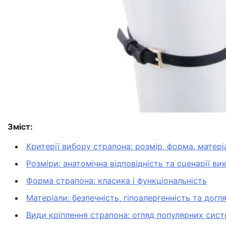
Зміст:
Критерії вибору страпона: розмір, форма, матері
Розміри: анатомічна відповідність та сценарії в
Форма страпона: класика і функціональність
Матеріали: безпечність, гіпоалергенність та догл
Види кріплення страпона: огляд популярних сис