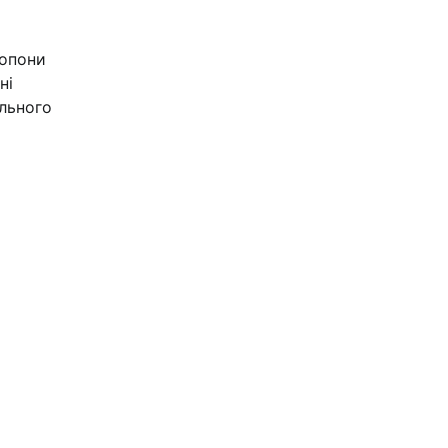
ропони
ні
ального