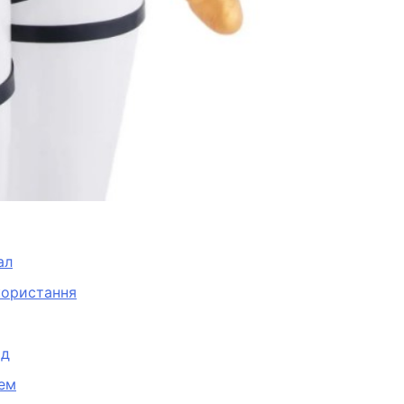
ал
икористання
яд
тем