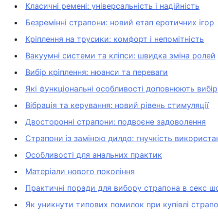
Класичні ремені: універсальність і надійність
Безремінні страпони: новий етап еротичних ігор
Кріплення на трусики: комфорт і непомітність
Вакуумні системи та кліпси: швидка зміна ролей
Вибір кріплення: нюанси та переваги
Які функціональні особливості доповнюють вибір:
Вібрація та керування: новий рівень стимуляції
Двосторонні страпони: подвоєне задоволення
Страпони із заміною дилдо: гнучкість використа
Особливості для анальних практик
Матеріали нового покоління
Практичні поради для вибору страпона в секс ш
Як уникнути типових помилок при купівлі страп