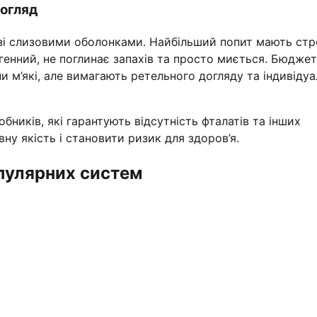
догляд
 зі слизовими оболонками. Найбільший попит мають ст
ргенний, не поглинає запахів та просто миється. Бюджет
ни м’які, але вимагають ретельного догляду та індивіду
бників, які гарантують відсутність фталатів та інших
у якість і становити ризик для здоров’я.
опулярних систем