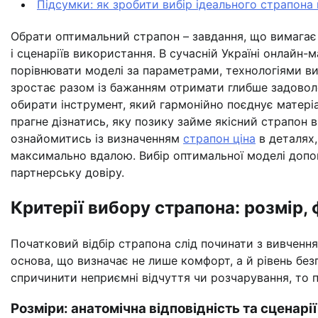
Підсумки: як зробити вибір ідеального страпона в
Обрати оптимальний страпон – завдання, що вимагає
і сценаріїв використання. В сучасній Україні онлайн
порівнювати моделі за параметрами, технологіями ви
зростає разом із бажанням отримати глибше задовол
обирати інструмент, який гармонійно поєднує матеріал
прагне дізнатись, яку позику займе якісний страпон в 
ознайомитись із визначенням
страпон ціна
в деталях,
максимально вдалою. Вибір оптимальної моделі допом
партнерську довіру.
Критерії вибору страпона: розмір,
Початковий відбір страпона слід починати з вивчення
основа, що визначає не лише комфорт, а й рівень б
спричинити неприємні відчуття чи розчарування, то 
Розміри: анатомічна відповідність та сценарі