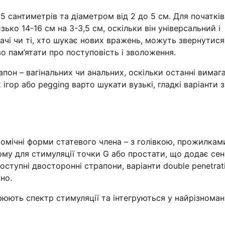
5 сантиметрів та діаметром від 2 до 5 см. Для початків
ько 14-16 см на 3-3,5 см, оскільки він універсальний і
вачі чи ті, хто шукає нових вражень, можуть звернутися
 пам’ятати про поступовість і зволоження.
пон – вагінальних чи анальних, оскільки останні вимаг
гор або pegging варто шукати вузькі, гладкі варіанти з
атомічні форми статевого члена – з голівкою, прожилкам
му для стимуляції точки G або простати, що додає сен
ступні двосторонні страпони, варіанти double penetrati
но.
юють спектр стимуляції та інтегруються у найрізномані