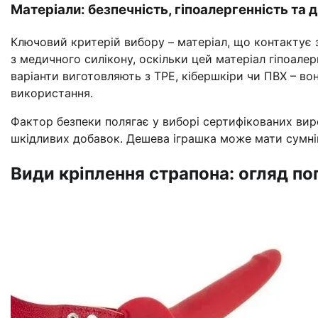
Матеріали: безпечність, гіпоалергенність та 
Ключовий критерій вибору – матеріал, що контактує
з медичного силікону, оскільки цей матеріал гіпоале
варіанти виготовляють з TPE, кібершкіри чи ПВХ – во
використання.
Фактор безпеки полягає у виборі сертифікованих виро
шкідливих добавок. Дешева іграшка може мати сумнівн
Види кріплення страпона: огляд п