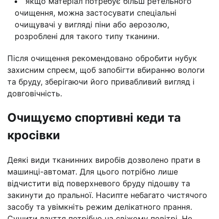
якщо матеріал потребує більш ретельного
очищення, можна застосувати спеціальні
очищувачі у вигляді піни або аерозолю,
розроблені для такого типу тканини.
Після очищення рекомендовано обробити нубук
захисним спреєм, щоб запобігти вбиранню вологи
та бруду, зберігаючи його привабливий вигляд і
довговічність.
Очищуємо спортивні кеди та
кросівки
Деякі види тканинних виробів дозволено прати в
машинці-автомат. Для цього потрібно лише
відчистити від поверхневого бруду підошву та
закинути до пральної. Насипте небагато чистячого
засобу та увімкніть режим делікатного прання.
Сушити взуття потрібно на свіжому повітрі. Не