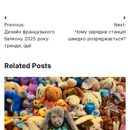
Навигация
Previous:
Next:
по
Дизайн французького
Чому зарядна станція
записям
балкону 2025 року:
швидко розряджається?
тренди, ідеї
Related Posts