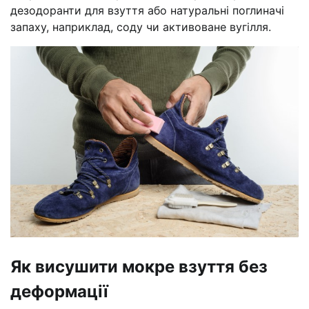
дезодоранти для взуття або натуральні поглиначі
запаху, наприклад, соду чи активоване вугілля.
Як висушити мокре взуття без
деформації