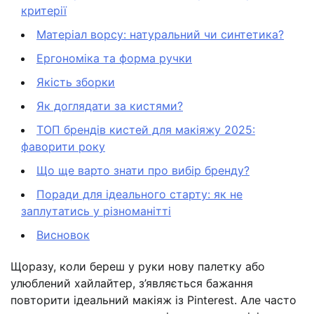
критерії
Матеріал ворсу: натуральний чи синтетика?
Ергономіка та форма ручки
Якість зборки
Як доглядати за кистями?
ТОП брендів кистей для макіяжу 2025:
фаворити року
Що ще варто знати про вибір бренду?
Поради для ідеального старту: як не
заплутатись у різноманітті
Висновок
Щоразу, коли береш у руки нову палетку або
улюблений хайлайтер, з’являється бажання
повторити ідеальний макіяж із Pinterest. Але часто