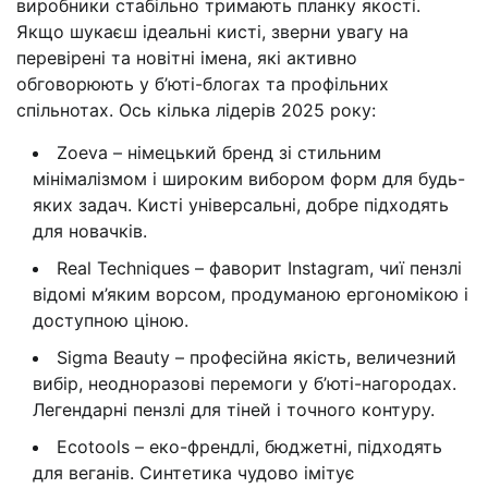
виробники стабільно тримають планку якості.
Якщо шукаєш ідеальні кисті, зверни увагу на
перевірені та новітні імена, які активно
обговорюють у б’юті-блогах та профільних
спільнотах. Ось кілька лідерів 2025 року:
Zoeva – німецький бренд зі стильним
мінімалізмом і широким вибором форм для будь-
яких задач. Кисті універсальні, добре підходять
для новачків.
Real Techniques – фаворит Instagram, чиї пензлі
відомі м’яким ворсом, продуманою ергономікою і
доступною ціною.
Sigma Beauty – професійна якість, величезний
вибір, неодноразові перемоги у б’юті-нагородах.
Легендарні пензлі для тіней і точного контуру.
Ecotools – еко-френдлі, бюджетні, підходять
для веганів. Синтетика чудово імітує