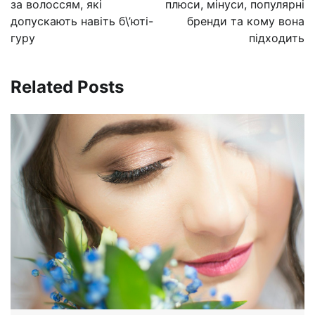
записям
за волоссям, які
плюси, мінуси, популярні
допускають навіть б\’юті-
бренди та кому вона
гуру
підходить
Related Posts