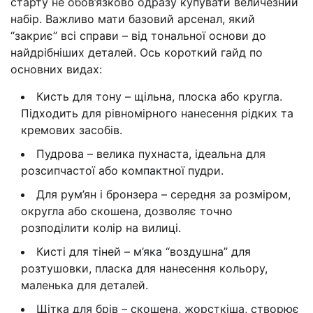
старту не обов’язково одразу купувати величезний
набір. Важливо мати базовий арсенал, який
“закриє” всі справи – від тональної основи до
найдрібніших деталей. Ось короткий гайд по
основних видах:
Кисть для тону – щільна, плоска або кругла.
Підходить для рівномірного нанесення рідких та
кремових засобів.
Пудрова – велика пухнаста, ідеальна для
розсипчастої або компактної пудри.
Для рум’ян і бронзера – середня за розміром,
округла або скошена, дозволяє точно
розподілити колір на вилиці.
Кисті для тіней – м’яка “воздушна” для
розтушовки, пласка для нанесення кольору,
маленька для деталей.
Щітка для брів – скошена, жорсткіша, створює