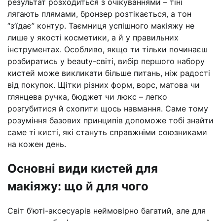
результат розходиться з очікуваннями – тіні
лягають плямами, бронзер розтікається, а тон
“з’їдає” контур. Таємниця успішного макіяжу не
лише у якості косметики, а й у правильних
інструментах. Особливо, якщо ти тільки починаєш
розбиратись у beauty-світі, вибір першого набору
кистей може викликати більше питань, ніж радості
від покупок. Щітки різних форм, ворс, матова чи
глянцева ручка, бюджет чи люкс – легко
розгубитися й схопити щось навмання. Саме тому
розуміння базових принципів допоможе тобі знайти
саме ті кисті, які стануть справжніми союзниками
на кожен день.
Основні види кистей для
макіяжу: що й для чого
Світ б’юті-аксесуарів неймовірно багатий, але для