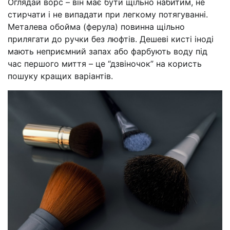
Оглядай ворс – він має бути щільно набитим, не
стирчати і не випадати при легкому потягуванні.
Металева обойма (ферула) повинна щільно
прилягати до ручки без люфтів. Дешеві кисті іноді
мають неприємний запах або фарбують воду під
час першого миття – це “дзвіночок” на користь
пошуку кращих варіантів.