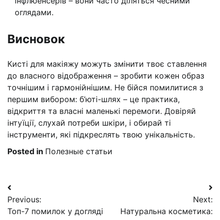
інфлюенсерів – вони часто діляться чесними
оглядами.
Висновок
Кисті для макіяжу можуть змінити твоє ставлення
до власного відображення – зробити кожен образ
точнішим і гармонійнішим. Не бійся помилитися з
першим вибором: б’юті-шлях – це практика,
відкриття та власні маленькі перемоги. Довіряй
інтуїції, слухай потреби шкіри, і обирай ті
інструменти, які підкреслять твою унікальність.
Posted in
Полезные статьи
Навигация
Previous:
Next:
по
Топ-7 помилок у догляді
Натуральна косметика: