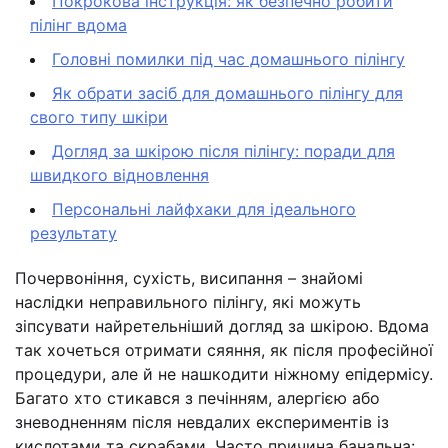
Покрокова інструкція: як безпечно робити
пілінг вдома
Головні помилки під час домашнього пілінгу
Як обрати засіб для домашнього пілінгу для
свого типу шкіри
Догляд за шкірою після пілінгу: поради для
швидкого відновлення
Персональні лайфхаки для ідеального
результату
Почервоніння, сухість, висипання – знайомі
наслідки неправильного пілінгу, які можуть
зіпсувати найретельніший догляд за шкірою. Вдома
так хочеться отримати сяяння, як після професійної
процедури, але й не нашкодити ніжному епідермісу.
Багато хто стикався з печінням, алергією або
зневодненням після невдалих експериментів із
кислотами та скрабами. Часто причина банальна: