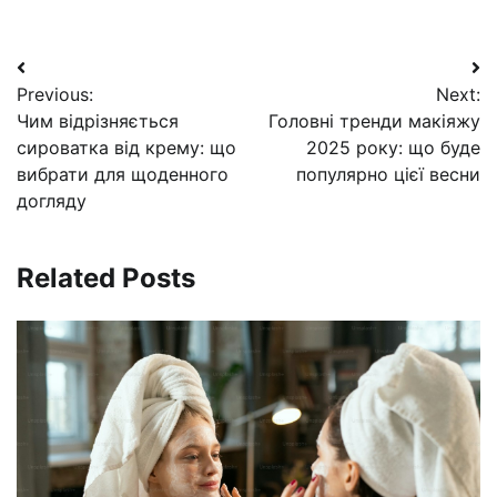
Навигация
Previous:
Next:
по
Чим відрізняється
Головні тренди макіяжу
записям
сироватка від крему: що
2025 року: що буде
вибрати для щоденного
популярно цієї весни
догляду
Related Posts