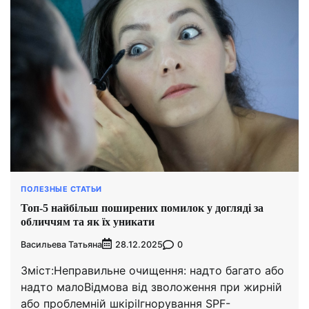
ПОЛЕЗНЫЕ СТАТЬИ
Топ-5 найбільш поширених помилок у догляді за
обличчям та як їх уникати
Васильева Татьяна
0
28.12.2025
Зміст:Неправильне очищення: надто багато або
надто малоВідмова від зволоження при жирній
або проблемній шкіріІгнорування SPF-