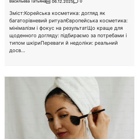
Васильева Татьяна
0
06.12.2025
Зміст:Корейська косметика: догляд як
багаторівневий ритуалЄвропейська косметика:
мінімалізм і фокус на результатЩо краще для
щоденного догляду: підбираємо за потребами і
типом шкіриПереваги й недоліки: реальний
досв…