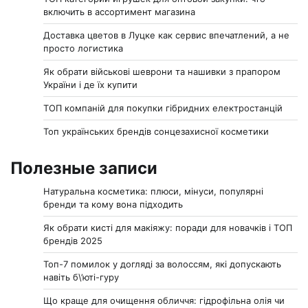
включить в ассортимент магазина
Доставка цветов в Луцке как сервис впечатлений, а не
просто логистика
Як обрати військові шеврони та нашивки з прапором
України і де їх купити
ТОП компаній для покупки гібридних електростанцій
Топ українських брендів сонцезахисної косметики
Полезные записи
Натуральна косметика: плюси, мінуси, популярні
бренди та кому вона підходить
Як обрати кисті для макіяжу: поради для новачків і ТОП
брендів 2025
Топ-7 помилок у догляді за волоссям, які допускають
навіть б\’юті-гуру
Що краще для очищення обличчя: гідрофільна олія чи