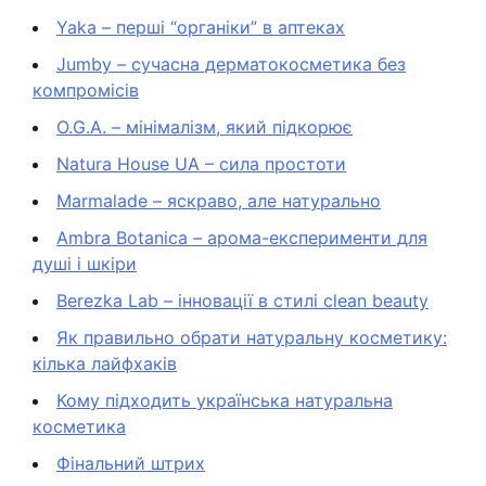
Yaka – перші “органіки” в аптеках
Jumby – сучасна дерматокосметика без
компромісів
O.G.A. – мінімалізм, який підкорює
Natura House UA – сила простоти
Marmalade – яскраво, але натурально
Ambra Botanica – арома-експерименти для
душі і шкіри
Berezka Lab – інновації в стилі clean beauty
Як правильно обрати натуральну косметику:
кілька лайфхаків
Кому підходить українська натуральна
косметика
Фінальний штрих