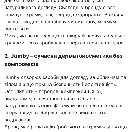
для багатьох стала першою любов’ю у світі
натурального догляду. Сьогодні у бренду є все:
шампуні, креми, гелі, тверді дезодоранти. Важлива
фішка – жодного парабену чи силікону, мінімум
синтетики.
Мила, які не пересушують шкіру й пахнуть реально
травами – хто пробував, повертаються знов і знов.
2. Jumby – сучасна дерматокосметика без
компромісів
Jumby створює засоби для догляду за обличчям та
тілом з акцентом на безпечність і ефективність.
Особливість – передові комплекси (CICA,
ниацинамід, гіалуронова кислота), але з
натуральною базою. Формули не перевантажують
шкіру, швидко вбираються і не викликають
подразнень.
Бренд має репутацію “робочого інструменту”: якщо