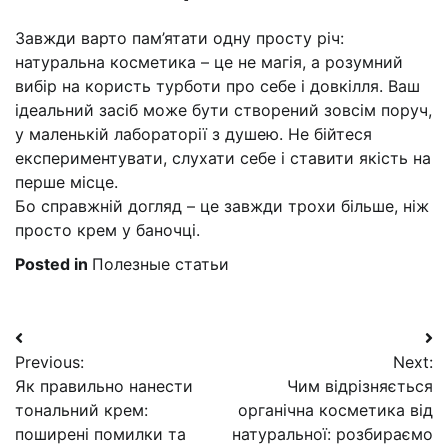
Завжди варто пам’ятати одну просту річ:
натуральна косметика – це не магія, а розумний
вибір на користь турботи про себе і довкілля. Ваш
ідеальний засіб може бути створений зовсім поруч,
у маленькій лабораторії з душею. Не бійтеся
експериментувати, слухати себе і ставити якість на
перше місце.
Бо справжній догляд – це завжди трохи більше, ніж
просто крем у баночці.
Posted in
Полезные статьи
Навигация
Previous:
Next:
по
Як правильно нанести
Чим відрізняється
записям
тональний крем:
органічна косметика від
поширені помилки та
натуральної: розбираємо