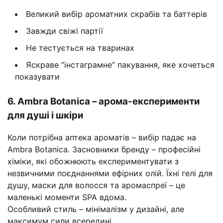
Великий вибір ароматних скрабів та баттерів
Завжди свіжі партії
Не тестується на тваринах
Яскраве “інстаграмне” пакування, яке хочеться
показувати
6. Ambra Botanica – арома-експерименти
для душі і шкіри
Коли потрібна аптека ароматів – вибір падає на
Ambra Botanica. Засновники бренду – професійні
хіміки, які обожнюють експериментувати з
незвичними поєднаннями ефірних олій. Їхні гелі для
душу, маски для волосся та аромаспреї – це
маленькі моменти SPA вдома.
Особливий стиль – мінімалізм у дизайні, але
максимум сили всередині.