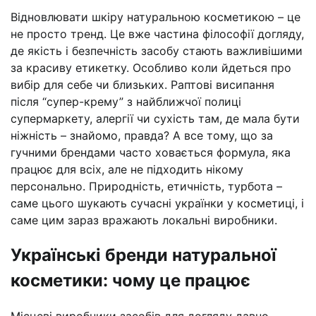
Відновлювати шкіру натуральною косметикою – це
не просто тренд. Це вже частина філософії догляду,
де якість і безпечність засобу стають важливішими
за красиву етикетку. Особливо коли йдеться про
вибір для себе чи близьких. Раптові висипання
після “супер-крему” з найближчої полиці
супермаркету, алергії чи сухість там, де мала бути
ніжність – знайомо, правда? А все тому, що за
гучними брендами часто ховається формула, яка
працює для всіх, але не підходить нікому
персонально. Природність, етичність, турбота –
саме цього шукають сучасні українки у косметиці, і
саме цим зараз вражають локальні виробники.
Українські бренди натуральної
косметики: чому це працює