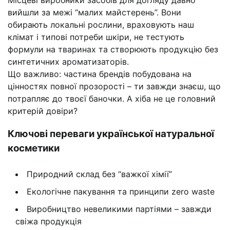
Місцеві виробники засобів для догляду давно
вийшли за межі “малих майстерень”. Вони
обирають локальні рослини, враховують наш
клімат і типові потреби шкіри, не тестують
формули на тваринах та створюють продукцію без
синтетичних ароматизаторів.
Що важливо: частина брендів побудована на
цінностях повної прозорості – ти завжди знаєш, що
потрапляє до твоєї баночки. А хіба не це головний
критерій довіри?
Ключові переваги української натуральної
косметики
Природний склад без “важкої хімії”
Екологічне пакування та принципи zero waste
Виробництво невеликими партіями – завжди
свіжа продукція