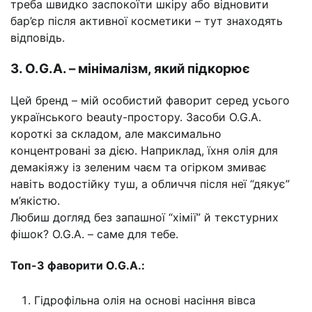
треба швидко заспокоїти шкіру або відновити
бар’єр після активної косметики – тут знаходять
відповідь.
3. O.G.A. – мінімалізм, який підкорює
Цей бренд – мій особистий фаворит серед усього
українського beauty-простору. Засоби O.G.A.
короткі за складом, але максимально
концентровані за дією. Наприклад, їхня олія для
демакіяжу із зеленим чаєм та огірком змиває
навіть водостійку туш, а обличчя після неї “дякує”
м’якістю.
Любиш догляд без запашної “хімії” й текстурних
фішок? O.G.A. – саме для тебе.
Топ-3 фаворити O.G.A.:
Гідрофільна олія на основі насіння вівса