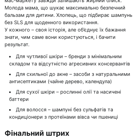
мас-маркету завжди залишають жирний блиск.
Молода мама, що шукає максимально безпечний
бальзам для дитини. Хлопець, що підбирає шампунь
без SLS для щоденного використання.
У кожного – своя історія, але об’єднує їх бажання
знати, чим саме вони користуються, і бачити
результат.
Для чутливої шкіри – бренди з мінімальним
складом та відсутністю агресивних консервантів
Для схильної до акне – засоби з натуральними
антисептиками (чайне дерево, календула)
Для сухої шкіри – рослинні олії та насичені
баттери
Для волосся – шампуні без сульфатів та
кондиціонери з протеїнами вівса чи пшениці
Фінальний штрих