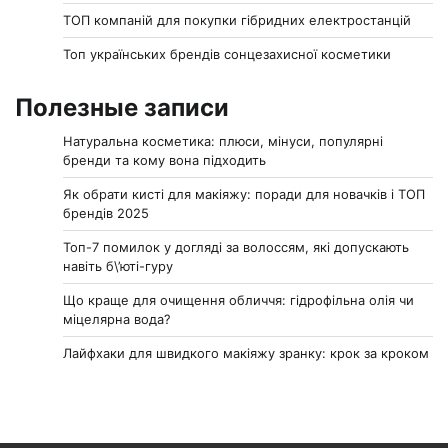
ТОП компаній для покупки гібридних електростанцій
Топ українських брендів сонцезахисної косметики
Полезные записи
Натуральна косметика: плюси, мінуси, популярні
бренди та кому вона підходить
Як обрати кисті для макіяжу: поради для новачків і ТОП
брендів 2025
Топ-7 помилок у догляді за волоссям, які допускають
навіть б\’юті-гуру
Що краще для очищення обличчя: гідрофільна олія чи
міцелярна вода?
Лайфхаки для швидкого макіяжу зранку: крок за кроком