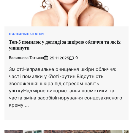
ПОЛЕЗНЫЕ СТАТЬИ
Топ-5 помилок у догляді за шкірою обличчя та як їх
уникнути
Васильева Татьяна
0
25.11.2025
Зміст:Неправильне очищення шкіри обличчя:
часті помилки у б’юті-рутиніВідсутність
зволоження: шкіра під стресом навіть
уліткуНадмірне використання косметики та
часта зміна засобівІгнорування сонцезахисного
крему …