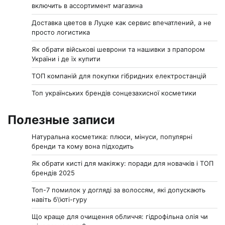
включить в ассортимент магазина
Доставка цветов в Луцке как сервис впечатлений, а не
просто логистика
Як обрати військові шеврони та нашивки з прапором
України і де їх купити
ТОП компаній для покупки гібридних електростанцій
Топ українських брендів сонцезахисної косметики
Полезные записи
Натуральна косметика: плюси, мінуси, популярні
бренди та кому вона підходить
Як обрати кисті для макіяжу: поради для новачків і ТОП
брендів 2025
Топ-7 помилок у догляді за волоссям, які допускають
навіть б\’юті-гуру
Що краще для очищення обличчя: гідрофільна олія чи