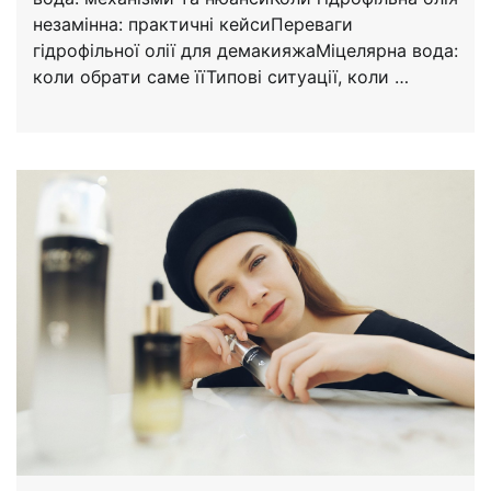
незамінна: практичні кейсиПереваги
гідрофільної олії для демакияжаМіцелярна вода:
коли обрати саме їїТипові ситуації, коли …