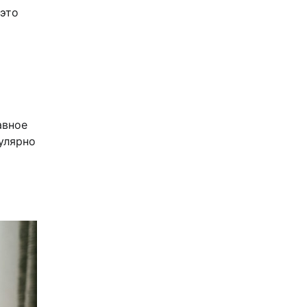
 это
авное
улярно