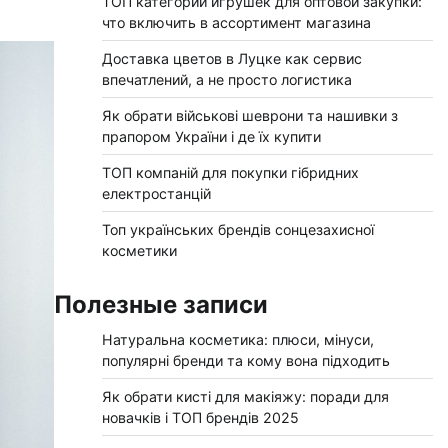
ТОП категорий игрушек для оптовой закупки:
что включить в ассортимент магазина
Доставка цветов в Луцке как сервис
впечатлений, а не просто логистика
Як обрати військові шеврони та нашивки з
прапором України і де їх купити
ТОП компаній для покупки гібридних
електростанцій
Топ українських брендів сонцезахисної
косметики
Полезные записи
Натуральна косметика: плюси, мінуси,
популярні бренди та кому вона підходить
Як обрати кисті для макіяжу: поради для
новачків і ТОП брендів 2025