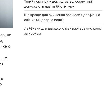
Топ-7 помилок у догляді за волоссям, які
допускають навіть б\’юті-гуру
Що краще для очищення обличчя: гідрофільна
олія чи міцелярна вода?
Лайфхаки для швидкого макіяжу зранку: крок
за кроком
го, но
м,
чке с
я. А
нь
ть
о