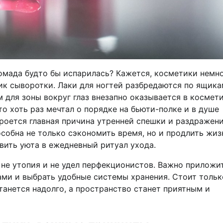
омада будто бы испарилась? Кажется, косметики немно
ик сыворотки. Лаки для ногтей разбредаются по ящика
 для зоны вокруг глаз внезапно оказывается в космети
о хоть раз мечтал о порядке на бьюти-полке и в душе
кроется главная причина утренней спешки и раздражени
собна не только сэкономить время, но и продлить жиз
вить уюта в ежедневный ритуал ухода.
 не утопия и не удел перфекционистов. Важно приложи
ми и выбрать удобные системы хранения. Стоит тольк
анется надолго, а пространство станет приятным и