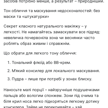
засобів потрібно менше, а результат – природніший.
Тон обличчя та маскування недосконалостей: без
маски та «штукатурки»
Секрет класного натурального макіяжу – у
легкості. Не намагайтесь замаскувати все підряд:
невеличка почервоніла зона чи веснянки часто
роблять образ живим і справжнім.
Що обрати для легкого тону обличчя:
Тональний флюїд або ВВ-крем.
М’який консилер для локального маскування.
Пудра – лише при потребі у зонах блиску.
Наносьте малі порції – найзручніше подушечками
пальців або вологим спонжем. Зони під очима та
біля крил носа легко підкоряться легкому дотику
консилера. Зайве не перекривайте – хай