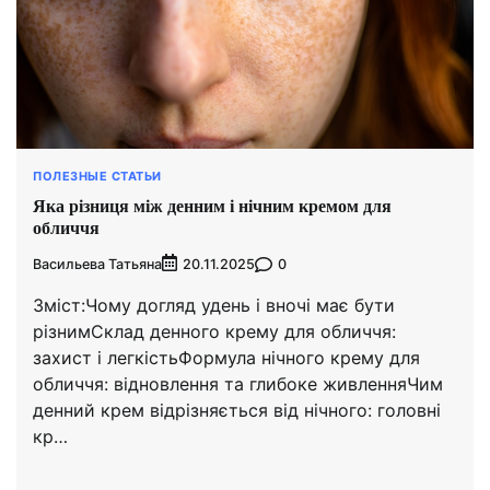
ПОЛЕЗНЫЕ СТАТЬИ
Яка різниця між денним і нічним кремом для
обличчя
Васильева Татьяна
0
20.11.2025
Зміст:Чому догляд удень і вночі має бути
різнимСклад денного крему для обличчя:
захист і легкістьФормула нічного крему для
обличчя: відновлення та глибоке живленняЧим
денний крем відрізняється від нічного: головні
кр…