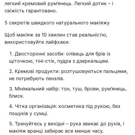
легкий кремовий рум’янець. Легкий дотик – і
свіжість гарантовано.
5 секретів швидкого натурального макіяжу
Щоб макіяж за 10 хвилин став реальністю,
використовуйте лайфхаки:
Двосторонні засоби: олівець для брів із
щіточкою, тіні-стік, пудра з дзеркальцем.
Кремові продукти: розтушовуються пальцями,
не потребують пензлів.
Мінімальний набір: тон, туш, брови, рум’янець,
блиск.
Чітка організація: косметика під рукою, без
пошуків у сумці.
Тренуйтесь у вихідні – рука звикає до рухів, і
макіяж вранці забирає все менше часу.