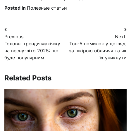
Posted in
Полезные статьи
Навигация
Previous:
Next:
по
Головні тренди макіяжу
Топ-5 помилок у догляді
записям
на весну-літо 2025: що
за шкірою обличчя та як
буде популярним
їх уникнути
Related Posts