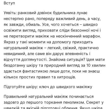
Вступ
Уявіть: ранковий дзвінок будильника лунає
нестерпно рано, попереду важливий день, а часу,
як завжди, обмаль. Усе, чого хочеться – швидко
освіжити вигляд, приховати сліди безсонної ночі і
не перетворити макіяж на нескінченний марафон.
Якраз у такі моменти на допомогу приходить
натуральний макіяж – легкий, свіжий, практично
невидимий, але саме він дарує впевненість і
відчуття доглянутості. Знайома ситуація? Ідея мати
бездоганну шкіру та природний вигляд за 10 хвилин
здається фантастикою лише доти, поки не знаєш
кількох простих правил та хитрощів.
Підготуйте шкіру: ключ до швидкого макіяжу
Правильний натуральний макіяж починається
задовго до першого торкання пензликом. Секрет у
швидкій та якісній підготовці обличчя. Якщо шкіра