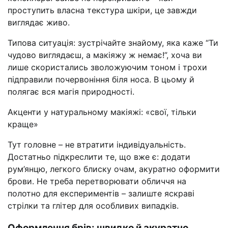
проступить власна текстура шкіри, це завжди
виглядає живо.
Типова ситуація: зустрічайте знайому, яка каже “Ти
чудово виглядаєш, а макіяжу ж немає!”, хоча ви
лише скористались зволожуючим тоном і трохи
підправили почервоніння біля носа. В цьому й
полягає вся магія природності.
Акценти у натуральному макіяжі: «свої, тільки
краще»
Тут головне – не втратити індивідуальність.
Достатньо підкреслити те, що вже є: додати
рум’янцю, легкого блиску очам, акуратно оформити
брови. Не треба перетворювати обличчя на
полотно для експериментів – залиште яскраві
стрілки та глітер для особливих випадків.
Оформлення брів: швидко й акуратно