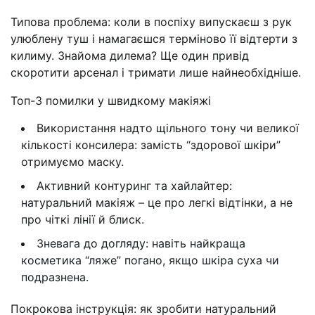
Типова проблема: коли в поспіху випускаєш з рук
улюблену туш і намагаєшся терміново її відтерти з
килиму. Знайома дилема? Ще один привід
скоротити арсенал і тримати лише найнеобхідніше.
Топ-3 помилки у швидкому макіяжі
Використання надто щільного тону чи великої
кількості консилера: замість “здорової шкіри”
отримуємо маску.
Активний контуринг та хайлайтер:
натуральний макіяж – це про легкі відтінки, а не
про чіткі лінії й блиск.
Зневага до догляду: навіть найкраща
косметика “ляже” погано, якщо шкіра суха чи
подразнена.
Покрокова інструкція: як зробити натуральний