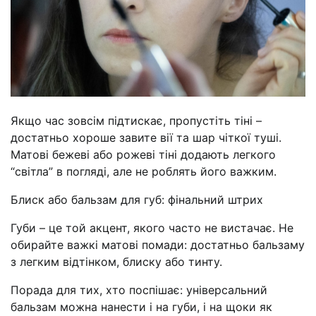
Якщо час зовсім підтискає, пропустіть тіні –
достатньо хороше завите вії та шар чіткої туші.
Матові бежеві або рожеві тіні додають легкого
“світла” в погляді, але не роблять його важким.
Блиск або бальзам для губ: фінальний штрих
Губи – це той акцент, якого часто не вистачає. Не
обирайте важкі матові помади: достатньо бальзаму
з легким відтінком, блиску або тинту.
Порада для тих, хто поспішає: універсальний
бальзам можна нанести і на губи, і на щоки як