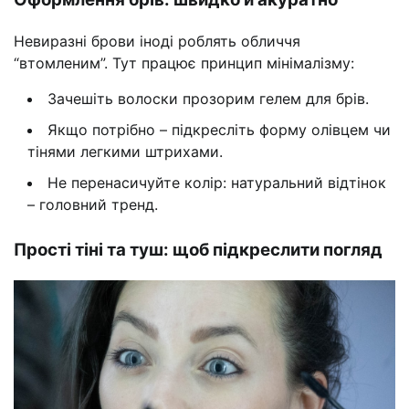
Невиразні брови іноді роблять обличчя
“втомленим”. Тут працює принцип мінімалізму:
Зачешіть волоски прозорим гелем для брів.
Якщо потрібно – підкресліть форму олівцем чи
тінями легкими штрихами.
Не перенасичуйте колір: натуральний відтінок
– головний тренд.
Прості тіні та туш: щоб підкреслити погляд