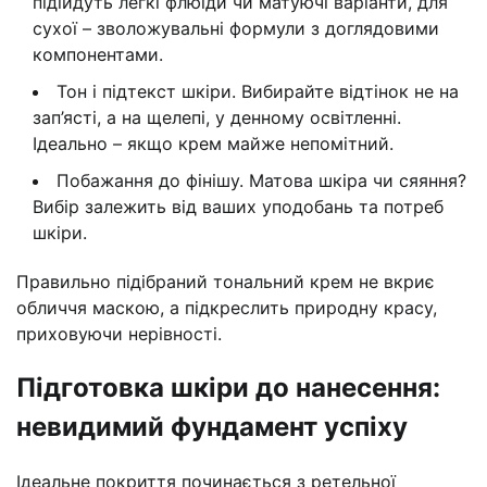
підійдуть легкі флюїди чи матуючі варіанти, для
сухої – зволожувальні формули з доглядовими
компонентами.
Тон і підтекст шкіри. Вибирайте відтінок не на
зап’ясті, а на щелепі, у денному освітленні.
Ідеально – якщо крем майже непомітний.
Побажання до фінішу. Матова шкіра чи сяяння?
Вибір залежить від ваших уподобань та потреб
шкіри.
Правильно підібраний тональний крем не вкриє
обличчя маскою, а підкреслить природну красу,
приховуючи нерівності.
Підготовка шкіри до нанесення:
невидимий фундамент успіху
Ідеальне покриття починається з ретельної