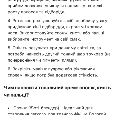
прийом дозволяє уникнути надлишку на межі
росту волосся та підборідді.
Ретельно розтушовуйте засіб, особливу увагу
приділяючи лінії підборіддя, скроням і крилам
носа. Використовуйте спонж, кисть або пальці –
вибирайте інструмент на свій смак.
Оцініть результат при денному світлі та, за
потреби, нанесіть другий тонкий шар точково (на
почервоніння чи пігментні плями).
Закріпіть макіяж пудрою або фіксуючим
спреєм, якщо потрібна додаткова стійкість.
Чим наносити тональний крем: спонж, кисть
чи пальці?
Спонж (б’юті-блендер) – ідеальний для
створення легкого, повітряного фінішу. Вологий