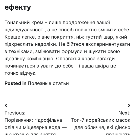
ефекту
Тональний крем – лише продовження вашої
індивідуальності, а не спосіб повністю змінити себе.
Краще легке, рівне покриття, ніж густий шар, який
підкреслить недоліки. Не бійтеся експериментувати
з техніками, змінювати формули й шукати свою
ідеальну комбінацію. Справжня краса завжди
починається з уваги до себе – і ваша шкіра це
точно відчує.
Posted in
Полезные статьи
Навигация
Previous:
Next:
по
Порівняння: гідрофільна
Топ-7 корейських масок
записям
олія чи міцелярна вода —
для обличчя, які дійсно
що краще для зняття
працюють