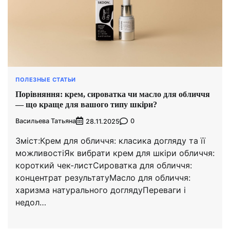
ПОЛЕЗНЫЕ СТАТЬИ
Порівняння: крем, сироватка чи масло для обличчя
— що краще для вашого типу шкіри?
Васильева Татьяна
0
28.11.2025
Зміст:Крем для обличчя: класика догляду та її
можливостіЯк вибрати крем для шкіри обличчя:
короткий чек-листСироватка для обличчя:
концентрат результатуМасло для обличчя:
харизма натурального доглядуПереваги і
недол…