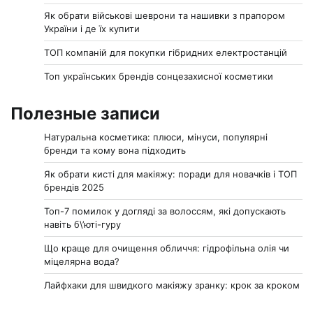
Як обрати військові шеврони та нашивки з прапором
України і де їх купити
ТОП компаній для покупки гібридних електростанцій
Топ українських брендів сонцезахисної косметики
Полезные записи
Натуральна косметика: плюси, мінуси, популярні
бренди та кому вона підходить
Як обрати кисті для макіяжу: поради для новачків і ТОП
брендів 2025
Топ-7 помилок у догляді за волоссям, які допускають
навіть б\’юті-гуру
Що краще для очищення обличчя: гідрофільна олія чи
міцелярна вода?
Лайфхаки для швидкого макіяжу зранку: крок за кроком