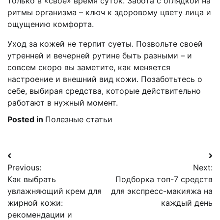
только в «своё» время суток. Забота с оглядкой на
ритмы организма – ключ к здоровому цвету лица и
ощущению комфорта.
Уход за кожей не терпит суеты. Позвольте своей
утренней и вечерней рутине быть разными – и
совсем скоро вы заметите, как меняется
настроение и внешний вид кожи. Позаботьтесь о
себе, выбирая средства, которые действительно
работают в нужный момент.
Posted in
Полезные статьи
Навигация
Previous:
Next:
по
Как выбрать
Подборка топ-7 средств
записям
увлажняющий крем для
для экспресс-макияжа на
жирной кожи:
каждый день
рекомендации и